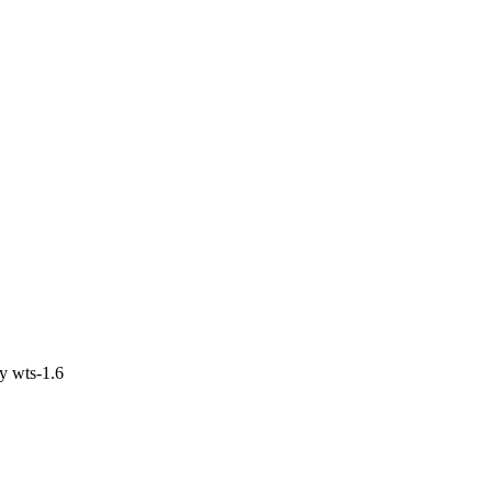
by
wts-1.6