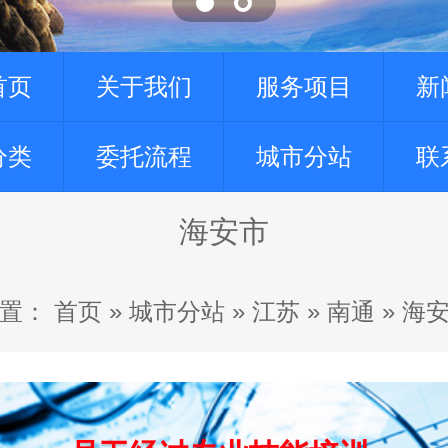
首页
关于我们
服务项目
新
分类
委托流程
城市分站
联
海安市
置：
首页
»
城市分站
»
江苏
»
南通
»
海