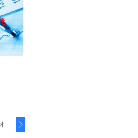
公司经工商局正
捷
服务全国清欠、讨债、收账、
讨
商账追讨清欠
应收账款追讨