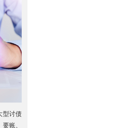
大型讨债
、要账、