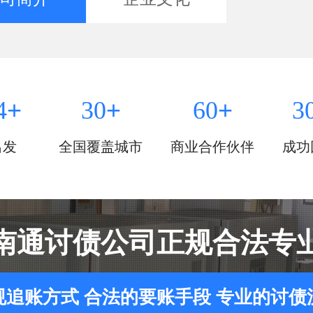
+
+
+
4
30
60
3
出发
全国覆盖城市
商业合作伙伴
成功
南通讨债公司正规合法专
规追账方式 合法的要账手段 专业的讨债