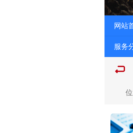
网站
服务
位