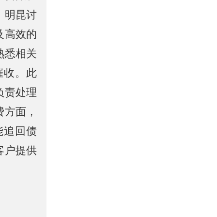
。明昆讨
及高效的
熟悉相关
催收。此
负责处理
费方面，
能追回债
客户提供