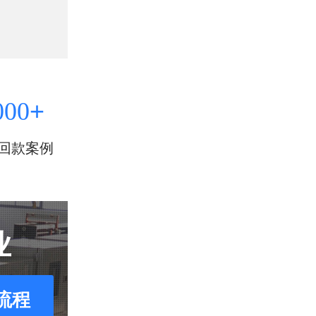
+
000
回款案例
业
流程