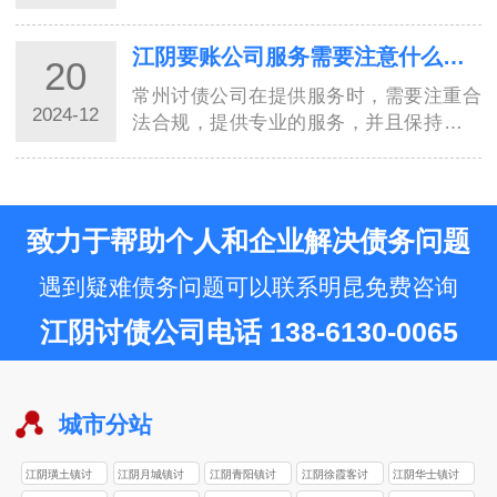
质和背景、服务内容和方式、行业资讯和
报道、客户案例和经验分享等多个因素。
江阴要账公司服务需要注意什么？8种方式讨债值得了解！
20
只有综合考虑，才能做出正确的判断。希
望本文…
常州讨债公司在提供服务时，需要注重合
2024-12
法合规，提供专业的服务，并且保持诚信
经营，才能真正赢得客户的信任和支持。
在商业领域，追账工作是一项复杂、繁琐
的任务。尤其是在常州这样的大都市，追
账公司…
致力于帮助个人和企业解决债务问题
遇到疑难债务问题可以联系明昆免费咨询
江阴讨债公司电话 138-6130-0065
城市分站
江阴璜土镇讨
江阴月城镇讨
江阴青阳镇讨
江阴徐霞客讨
江阴华士镇讨