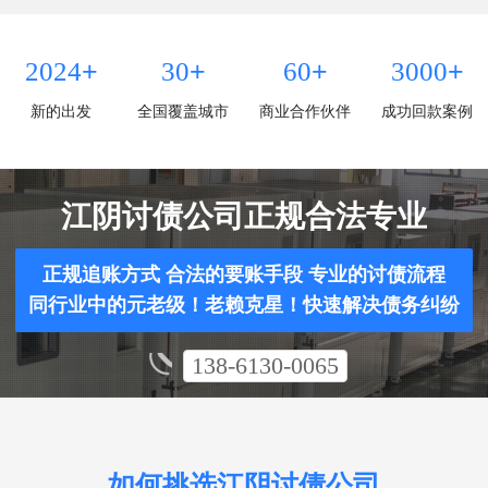
+
+
+
+
2024
30
60
3000
新的出发
全国覆盖城市
商业合作伙伴
成功回款案例
江阴讨债公司正规合法专业
正规追账方式 合法的要账手段 专业的讨债流程
同行业中的元老级！老赖克星！快速解决债务纠纷
138-6130-0065
如何挑选江阴讨债公司