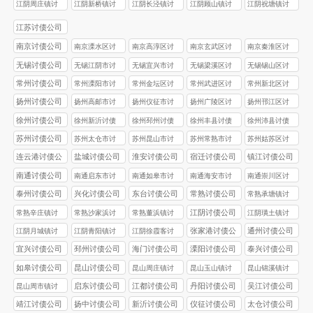
债公司
债公司
债公司
债公司
债公司
江阴周庄镇讨
江阴新桥镇讨
江阴长泾镇讨
江阴顾山镇讨
江阴祝塘镇讨
债公司
债公司
债公司
债公司
债公司
江苏讨债公司
南京讨债公司
南京溧水区讨
南京高淳区讨
南京玄武区讨
南京秦淮区讨
债公司
债公司
债公司
债公司
无锡讨债公司
无锡江阴市讨
无锡‌宜兴市讨
无锡梁溪区讨
无锡‌锡山区讨
债公司
债公司
债公司
债公司
常州讨债公司
常州溧阳市讨
常州金坛区讨
常州武进区讨
常州新北区讨
债公司
债公司
债公司
债公司
扬州讨债公司
扬州高邮市讨
扬州仪征市讨
扬州广陵区讨
扬州邗江区讨
债公司
债公司
债公司
债公司
徐州讨债公司
徐州新沂讨债
徐州邳州讨债
徐州丰县讨债
徐州沛县讨债
公司
公司
公司
公司
苏州讨债公司
苏州太仓市讨
苏州昆山市讨
苏州常熟市讨
苏州姑苏区讨
债公司
债公司
债公司
债公司
连云港讨债公
盐城讨债公司
淮安讨债公司
宿迁讨债公司
镇江讨债公司
司
南通讨债公司
南通启东市讨
南通如皋市讨
南通海安市讨
南通崇川区讨
债公司
债公司
债公司
债公司
泰州讨债公司
兴化讨债公司
东台讨债公司
常熟讨债公司
常熟承塘镇讨
债公司
江阴讨债公司
常熟辛庄镇讨
常熟沙家浜讨
常熟董浜镇讨
江阴璜土镇讨
债公司
债公司
债公司
债公司
张家港讨债公
通州讨债公司
江阴月城镇讨
江阴青阳镇讨
江阴徐霞客讨
司
债公司
债公司
债公司
宜兴讨债公司
邳州讨债公司
海门讨债公司
溧阳讨债公司
泰兴讨债公司
如皋讨债公司
昆山讨债公司
昆山周庄镇讨
昆山玉山镇讨
昆山锦溪镇讨
债公司
债公司
债公司
启东讨债公司
江都讨债公司
丹阳讨债公司
吴江讨债公司
昆山周市镇讨
债公司
靖江讨债公司
扬中讨债公司
新沂讨债公司
仪征讨债公司
太仓讨债公司