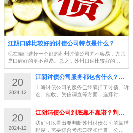
江阴口碑比较好的讨债公司特点是什么？
现在咱们选择一个好的苏州讨债公司并不容易，尤其
是口碑好的更不容易。总之，苏州口碑比较好的讨债
公司具有高素质的专业团队、保障债权人权益、高效
率、良好的沟通能力、严谨的工作态度、灵活性、良
江阴讨债公司服务都包含什么？选择讨债公司需要具备的条件
20
好…
上海讨债公司的服务已经囊括了讨债、诉
2024-12
讼、催收、资信调查等方面，选择讨债公
司时需要注意其服务的全面性和专业性。
而且要确保对方合规合法，有相关资质和
江阴清债公司到底靠不靠谱？判断依据是什么呢？
20
口碑信誉。只有选择了合适的讨债公司，
才能够…
我们可以看出要判断苏州讨债公司的靠谱
2024-12
程度，需要综合考虑口碑和信誉、公司资