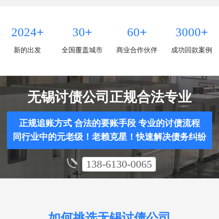
+
+
+
+
2024
30
60
3000
新的出发
全国覆盖城市
商业合作伙伴
成功回款案例
无锡讨债公司正规合法专业
正规追账方式 合法的要账手段 专业的讨债流程
同行业中的元老级！老赖克星！快速解决债务纠纷
138-6130-0065
如何挑选无锡讨债公司