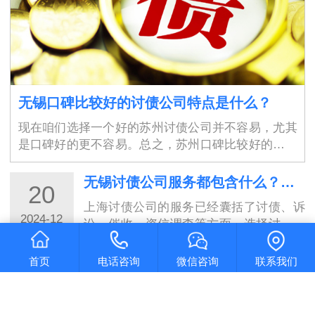
无锡口碑比较好的讨债公司特点是什么？
现在咱们选择一个好的苏州讨债公司并不容易，尤其
是口碑好的更不容易。总之，苏州口碑比较好的讨债
公司具有高素质的专业团队、保障债权人权益、高效
率、良好的沟通能力、严谨的工作态度、灵活性、良
无锡讨债公司服务都包含什么？选择讨债公司需要具备的条件
20
好…
上海讨债公司的服务已经囊括了讨债、诉
2024-12
讼、催收、资信调查等方面，选择讨债公
司时需要注意其服务的全面性和专业性。
而且要确保对方合规合法，有相关资质和
首页
电话咨询
微信咨询
联系我们
无锡清债公司到底靠不靠谱？判断依据是什么呢？
20
口碑信誉。只有选择了合适的讨债公司，
才能够…
我们可以看出要判断苏州讨债公司的靠谱
2024-12
程度，需要综合考虑口碑和信誉、公司资