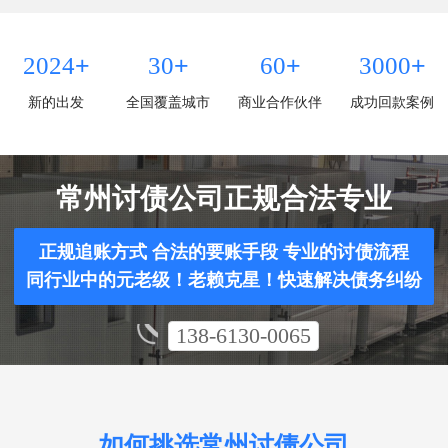
+
+
+
+
2024
30
60
3000
新的出发
全国覆盖城市
商业合作伙伴
成功回款案例
常州讨债公司正规合法专业
正规追账方式 合法的要账手段 专业的讨债流程
同行业中的元老级！老赖克星！快速解决债务纠纷
138-6130-0065
如何挑选常州讨债公司