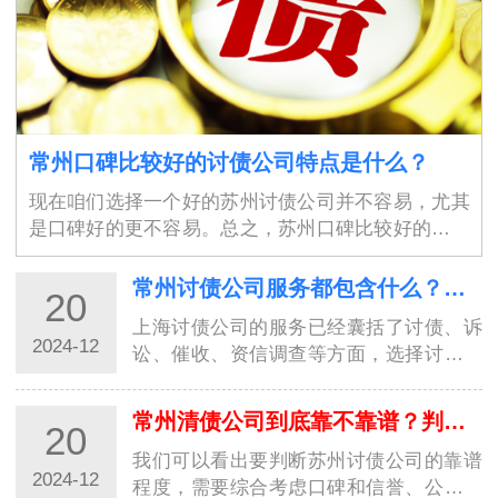
常州口碑比较好的讨债公司特点是什么？
现在咱们选择一个好的苏州讨债公司并不容易，尤其
是口碑好的更不容易。总之，苏州口碑比较好的讨债
公司具有高素质的专业团队、保障债权人权益、高效
率、良好的沟通能力、严谨的工作态度、灵活性、良
常州讨债公司服务都包含什么？选择讨债公司需要具备的条件
20
好…
上海讨债公司的服务已经囊括了讨债、诉
2024-12
讼、催收、资信调查等方面，选择讨债公
司时需要注意其服务的全面性和专业性。
而且要确保对方合规合法，有相关资质和
常州清债公司到底靠不靠谱？判断依据是什么呢？
20
口碑信誉。只有选择了合适的讨债公司，
才能够…
我们可以看出要判断苏州讨债公司的靠谱
2024-12
程度，需要综合考虑口碑和信誉、公司资