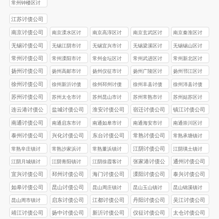
债公司
债公司
债公司
债公司
债公司
常州钟楼区讨
债公司
江苏讨债公司
南京讨债公司
南京溧水区讨
南京高淳区讨
南京玄武区讨
南京秦淮区讨
债公司
债公司
债公司
债公司
无锡讨债公司
无锡江阴市讨
无锡‌宜兴市讨
无锡梁溪区讨
无锡‌锡山区讨
债公司
债公司
债公司
债公司
常州讨债公司
常州溧阳市讨
常州金坛区讨
常州武进区讨
常州新北区讨
债公司
债公司
债公司
债公司
扬州讨债公司
扬州高邮市讨
扬州仪征市讨
扬州广陵区讨
扬州邗江区讨
债公司
债公司
债公司
债公司
徐州讨债公司
徐州新沂讨债
徐州邳州讨债
徐州丰县讨债
徐州沛县讨债
公司
公司
公司
公司
苏州讨债公司
苏州太仓市讨
苏州昆山市讨
苏州常熟市讨
苏州姑苏区讨
债公司
债公司
债公司
债公司
连云港讨债公
盐城讨债公司
淮安讨债公司
宿迁讨债公司
镇江讨债公司
司
南通讨债公司
南通启东市讨
南通如皋市讨
南通海安市讨
南通崇川区讨
债公司
债公司
债公司
债公司
泰州讨债公司
兴化讨债公司
东台讨债公司
常熟讨债公司
常熟承塘镇讨
债公司
江阴讨债公司
常熟辛庄镇讨
常熟沙家浜讨
常熟董浜镇讨
江阴璜土镇讨
债公司
债公司
债公司
债公司
张家港讨债公
通州讨债公司
江阴月城镇讨
江阴青阳镇讨
江阴徐霞客讨
司
债公司
债公司
债公司
宜兴讨债公司
邳州讨债公司
海门讨债公司
溧阳讨债公司
泰兴讨债公司
如皋讨债公司
昆山讨债公司
昆山周庄镇讨
昆山玉山镇讨
昆山锦溪镇讨
债公司
债公司
债公司
启东讨债公司
江都讨债公司
丹阳讨债公司
吴江讨债公司
昆山周市镇讨
债公司
靖江讨债公司
扬中讨债公司
新沂讨债公司
仪征讨债公司
太仓讨债公司