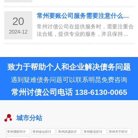
质和背景、服务内容和方式、行业资讯和
报道、客户案例和经验分享等多个因素。
常州要账公司服务需要注意什么？8种方式讨债值得了解！
20
只有综合考虑，才能做出正确的判断。希
望本文…
常州讨债公司在提供服务时，需要注重合
2024-12
法合规，提供专业的服务，并且保持诚信
经营，才能真正赢得客户的信任和支持。
在商业领域，追账工作是一项复杂、繁琐
的任务。尤其是在常州这样的大都市，追
账公司…
致力于帮助个人和企业解决债务问题
遇到疑难债务问题可以联系明昆免费咨询
常州讨债公司电话 138-6130-0065
城市分站
常州溧阳市讨
常州金坛区讨
常州武进区讨
常州新北区讨
常州天宁区讨