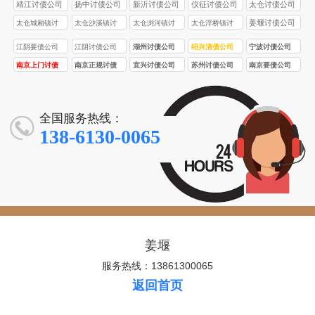
债公司
靖江讨债公司
扬中讨债公司
新沂讨债公司
仪征讨债公司
太仓讨债公司
姜堰讨债公司
太仓城厢镇讨
太仓沙溪镇讨
太仓浏河镇讨
太仓浮桥镇讨
债公司
债公司
债公司
债公司
江阴要债公司
江阴讨债公司
湖州讨债公司
绍兴清债公司
宁波讨债公司
南京上门讨债
南京正规讨债
宜兴讨债公司
苏州讨债公司
南京要债公司
服务
公司
全国服务热线：
138-6130-0065
姜堰
服务热线：13861300065
返回首页