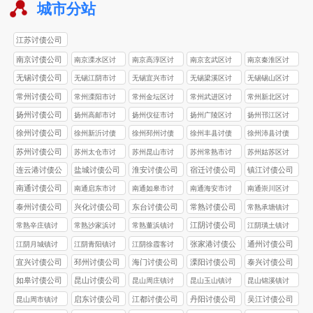
城市分站
江苏讨债公司
南京讨债公司
南京溧水区讨
南京高淳区讨
南京玄武区讨
南京秦淮区讨
债公司
债公司
债公司
债公司
无锡讨债公司
无锡江阴市讨
无锡‌宜兴市讨
无锡梁溪区讨
无锡‌锡山区讨
债公司
债公司
债公司
债公司
常州讨债公司
常州溧阳市讨
常州金坛区讨
常州武进区讨
常州新北区讨
债公司
债公司
债公司
债公司
扬州讨债公司
扬州高邮市讨
扬州仪征市讨
扬州广陵区讨
扬州邗江区讨
债公司
债公司
债公司
债公司
徐州讨债公司
徐州新沂讨债
徐州邳州讨债
徐州丰县讨债
徐州沛县讨债
公司
公司
公司
公司
苏州讨债公司
苏州太仓市讨
苏州昆山市讨
苏州常熟市讨
苏州姑苏区讨
债公司
债公司
债公司
债公司
连云港讨债公
盐城讨债公司
淮安讨债公司
宿迁讨债公司
镇江讨债公司
司
南通讨债公司
南通启东市讨
南通如皋市讨
南通海安市讨
南通崇川区讨
债公司
债公司
债公司
债公司
泰州讨债公司
兴化讨债公司
东台讨债公司
常熟讨债公司
常熟承塘镇讨
债公司
江阴讨债公司
常熟辛庄镇讨
常熟沙家浜讨
常熟董浜镇讨
江阴璜土镇讨
债公司
债公司
债公司
债公司
张家港讨债公
通州讨债公司
江阴月城镇讨
江阴青阳镇讨
江阴徐霞客讨
司
债公司
债公司
债公司
宜兴讨债公司
邳州讨债公司
海门讨债公司
溧阳讨债公司
泰兴讨债公司
如皋讨债公司
昆山讨债公司
昆山周庄镇讨
昆山玉山镇讨
昆山锦溪镇讨
债公司
债公司
债公司
启东讨债公司
江都讨债公司
丹阳讨债公司
吴江讨债公司
昆山周市镇讨