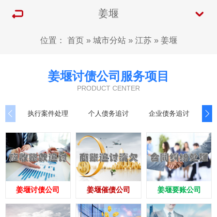
姜堰
位置：
首页
»
城市分站
»
江苏
»
姜堰
姜堰讨债公司服务项目
PRODUCT CENTER
执行案件处理
个人债务追讨
企业债务追讨
商
姜堰讨债公司
姜堰催债公司
姜堰要账公司