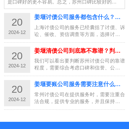
是口碑好的更不容易。总之，苏州口碑比较好的讨债
公司具有高素质的专业团队、保障债权人权益、高效
率、良好的沟通能力、严谨的工作态度、灵活性、良
姜堰讨债公司服务都包含什么？选择讨债公司需要具备的条件
20
好…
上海讨债公司的服务已经囊括了讨债、诉
2024-12
讼、催收、资信调查等方面，选择讨债公
司时需要注意其服务的全面性和专业性。
而且要确保对方合规合法，有相关资质和
姜堰清债公司到底靠不靠谱？判断依据是什么呢？
20
口碑信誉。只有选择了合适的讨债公司，
我们可以看出要判断苏州讨债公司的靠谱
才能够…
2024-12
程度，需要综合考虑口碑和信誉、公司资
质和背景、服务内容和方式、行业资讯和
报道、客户案例和经验分享等多个因素。
姜堰要账公司服务需要注意什么？8种方式讨债值得了解！
20
只有综合考虑，才能做出正确的判断。希
常州讨债公司在提供服务时，需要注重合
望本文…
2024-12
法合规，提供专业的服务，并且保持诚信
经营，才能真正赢得客户的信任和支持。
在商业领域，追账工作是一项复杂、繁琐
的任务。尤其是在常州这样的大都市，追