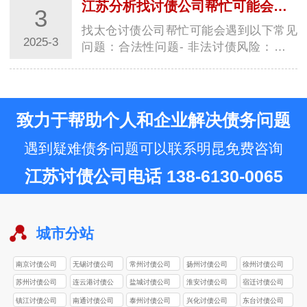
江苏分析找讨债公司帮忙可能会遇到常见问题
3
找太仓讨债公司帮忙可能会遇到以下常见
2025-3
问题：合法性问题- 非法讨债风险：部分
太仓讨债公司为达到目的，常采用暴力威
胁、非法…
致力于帮助个人和企业解决债务问题
遇到疑难债务问题可以联系明昆免费咨询
江苏讨债公司电话 138-6130-0065
城市分站
南京讨债公司
无锡讨债公司
常州讨债公司
扬州讨债公司
徐州讨债公司
苏州讨债公司
连云港讨债公
盐城讨债公司
淮安讨债公司
宿迁讨债公司
司
镇江讨债公司
南通讨债公司
泰州讨债公司
兴化讨债公司
东台讨债公司