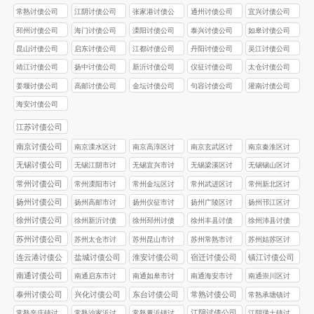
常熟讨债公司
江阴讨债公司
张家港讨债公
通州讨债公司
宜兴讨债公司
司
邳州讨债公司
海门讨债公司
溧阳讨债公司
泰兴讨债公司
如皋讨债公司
昆山讨债公司
启东讨债公司
江都讨债公司
丹阳讨债公司
吴江讨债公司
靖江讨债公司
扬中讨债公司
新沂讨债公司
仪征讨债公司
太仓讨债公司
姜堰讨债公司
高邮讨债公司
金坛讨债公司
句容讨债公司
灌南讨债公司
海安讨债公司
江苏讨债公司
南京讨债公司
南京溧水区讨
南京高淳区讨
南京玄武区讨
南京秦淮区讨
债公司
债公司
债公司
债公司
无锡讨债公司
无锡江阴市讨
无锡‌宜兴市讨
无锡梁溪区讨
无锡‌锡山区讨
债公司
债公司
债公司
债公司
常州讨债公司
常州溧阳市讨
常州金坛区讨
常州武进区讨
常州新北区讨
债公司
债公司
债公司
债公司
扬州讨债公司
扬州高邮市讨
扬州仪征市讨
扬州广陵区讨
扬州邗江区讨
债公司
债公司
债公司
债公司
徐州讨债公司
徐州新沂讨债
徐州邳州讨债
徐州丰县讨债
徐州沛县讨债
公司
公司
公司
公司
苏州讨债公司
苏州太仓市讨
苏州昆山市讨
苏州常熟市讨
苏州姑苏区讨
债公司
债公司
债公司
债公司
连云港讨债公
盐城讨债公司
淮安讨债公司
宿迁讨债公司
镇江讨债公司
司
南通讨债公司
南通启东市讨
南通如皋市讨
南通海安市讨
南通崇川区讨
债公司
债公司
债公司
债公司
泰州讨债公司
兴化讨债公司
东台讨债公司
常熟讨债公司
常熟承塘镇讨
债公司
江阴讨债公司
常熟辛庄镇讨
常熟沙家浜讨
常熟董浜镇讨
江阴璜土镇讨