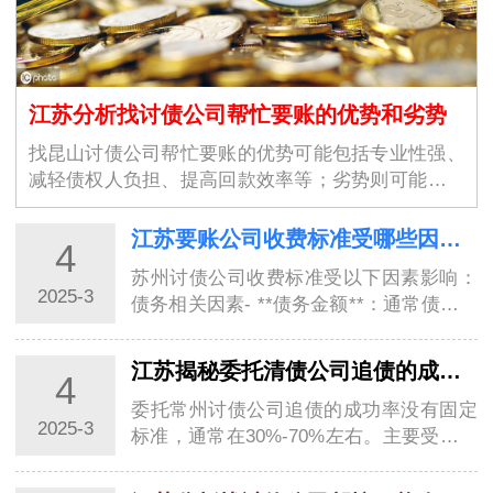
江苏分析找讨债公司帮忙要账的优势和劣势
找昆山讨债公司帮忙要账的优势可能包括专业性强、
减轻债权人负担、提高回款效率等；劣势则可能涉及
合法性争议、高昂的费用以…
江苏要账公司收费标准受哪些因素影响？
4
苏州讨债公司收费标准受以下因素影响：
2025-3
债务相关因素- **债务金额**：通常债务金
额越大，收费的基础会越高。不过，按比
例收费…
江苏揭秘委托清债公司追债的成功率有多高？
4
委托常州讨债公司追债的成功率没有固定
2025-3
标准，通常在30%-70%左右。主要受以下
因素影响：### 债务相关因素- **债务清晰
程度**…