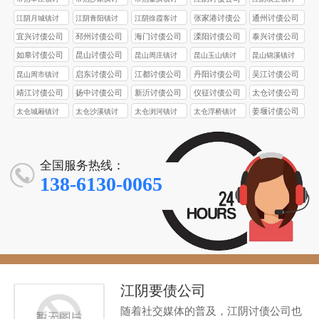
债公司
债公司
债公司
债公司
张家港讨债公
通州讨债公司
江阴月城镇讨
江阴青阳镇讨
江阴徐霞客讨
司
债公司
债公司
债公司
宜兴讨债公司
邳州讨债公司
海门讨债公司
溧阳讨债公司
泰兴讨债公司
如皋讨债公司
昆山讨债公司
昆山周庄镇讨
昆山玉山镇讨
昆山锦溪镇讨
债公司
债公司
债公司
启东讨债公司
江都讨债公司
丹阳讨债公司
吴江讨债公司
昆山周市镇讨
债公司
靖江讨债公司
扬中讨债公司
新沂讨债公司
仪征讨债公司
太仓讨债公司
姜堰讨债公司
太仓城厢镇讨
太仓沙溪镇讨
太仓浏河镇讨
太仓浮桥镇讨
债公司
债公司
债公司
债公司
全国服务热线：
138-6130-0065
江阴要债公司
随着社交媒体的普及，江阴讨债公司也