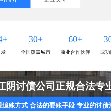
+
+
+
4
30
60
3
出发
全国覆盖城市
商业合作伙伴
成功
江阴讨债公司正规合法专
规追账方式 合法的要账手段 专业的讨债