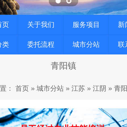
首页
关于我们
服务项目
新
分类
委托流程
城市分站
联
青阳镇
置：
首页
»
城市分站
»
江苏
»
江阴
»
青