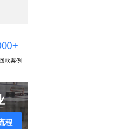
+
000
回款案例
业
流程