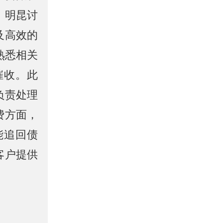
。明昆讨
及高效的
熟悉相关
催收。此
负责处理
费方面，
能追回债
客户提供