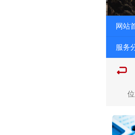
网站
服务
位