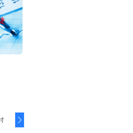
公司经工商局正
捷
服务全国清欠、讨债、收账、
讨
商账追讨清欠
应收账款追讨