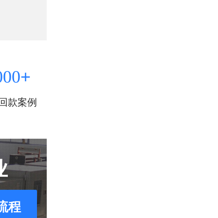
+
000
回款案例
业
流程