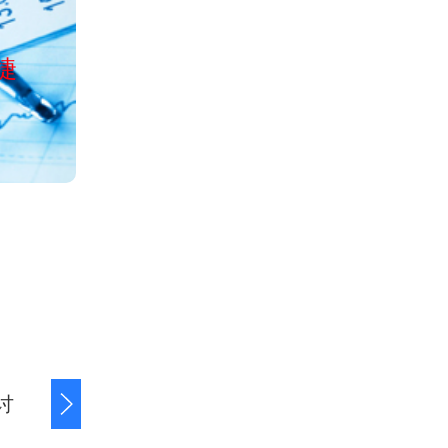
公司经工商局正
捷
服务全国清欠、讨债、收账、
讨
商账追讨清欠
应收账款追讨