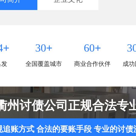
+
+
+
4
30
60
3
出发
全国覆盖城市
商业合作伙伴
成功
衢州讨债公司正规合法专
规追账方式 合法的要账手段 专业的讨债