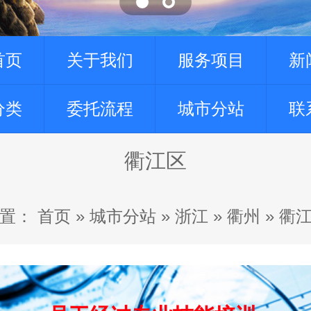
首页
关于我们
服务项目
新
分类
委托流程
城市分站
联
衢江区
置：
首页
»
城市分站
»
浙江
»
衢州
»
衢