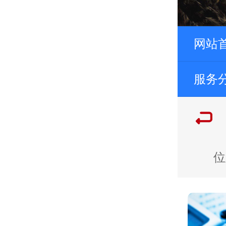
网站
服务
位