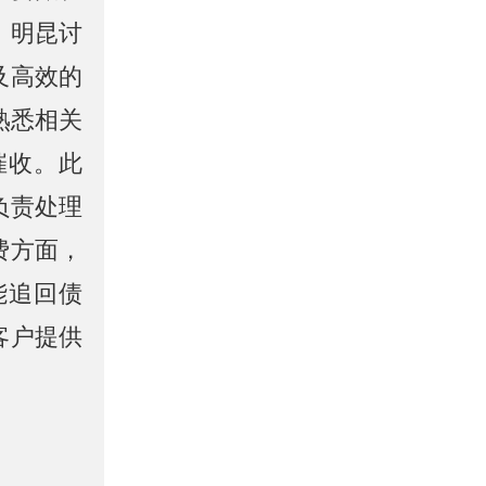
。明昆讨
及高效的
熟悉相关
催收。此
负责处理
费方面，
能追回债
客户提供