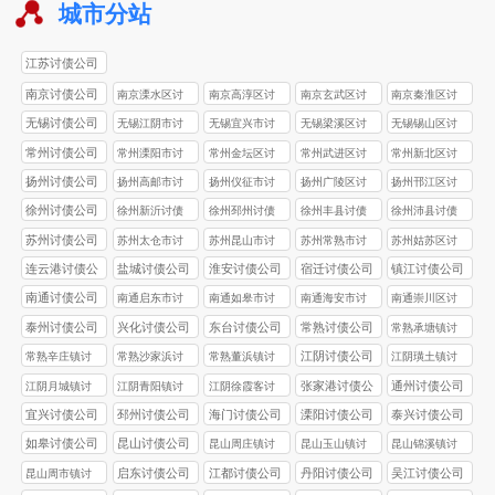
城市分站
江苏讨债公司
南京讨债公司
南京溧水区讨
南京高淳区讨
南京玄武区讨
南京秦淮区讨
债公司
债公司
债公司
债公司
无锡讨债公司
无锡江阴市讨
无锡‌宜兴市讨
无锡梁溪区讨
无锡‌锡山区讨
债公司
债公司
债公司
债公司
常州讨债公司
常州溧阳市讨
常州金坛区讨
常州武进区讨
常州新北区讨
债公司
债公司
债公司
债公司
扬州讨债公司
扬州高邮市讨
扬州仪征市讨
扬州广陵区讨
扬州邗江区讨
债公司
债公司
债公司
债公司
徐州讨债公司
徐州新沂讨债
徐州邳州讨债
徐州丰县讨债
徐州沛县讨债
公司
公司
公司
公司
苏州讨债公司
苏州太仓市讨
苏州昆山市讨
苏州常熟市讨
苏州姑苏区讨
债公司
债公司
债公司
债公司
连云港讨债公
盐城讨债公司
淮安讨债公司
宿迁讨债公司
镇江讨债公司
司
南通讨债公司
南通启东市讨
南通如皋市讨
南通海安市讨
南通崇川区讨
债公司
债公司
债公司
债公司
泰州讨债公司
兴化讨债公司
东台讨债公司
常熟讨债公司
常熟承塘镇讨
债公司
江阴讨债公司
常熟辛庄镇讨
常熟沙家浜讨
常熟董浜镇讨
江阴璜土镇讨
债公司
债公司
债公司
债公司
张家港讨债公
通州讨债公司
江阴月城镇讨
江阴青阳镇讨
江阴徐霞客讨
司
债公司
债公司
债公司
宜兴讨债公司
邳州讨债公司
海门讨债公司
溧阳讨债公司
泰兴讨债公司
如皋讨债公司
昆山讨债公司
昆山周庄镇讨
昆山玉山镇讨
昆山锦溪镇讨
债公司
债公司
债公司
启东讨债公司
江都讨债公司
丹阳讨债公司
吴江讨债公司
昆山周市镇讨