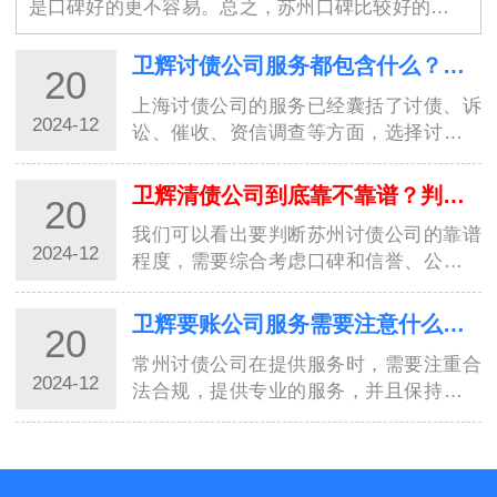
是口碑好的更不容易。总之，苏州口碑比较好的讨债
公司具有高素质的专业团队、保障债权人权益、高效
率、良好的沟通能力、严谨的工作态度、灵活性、良
卫辉讨债公司服务都包含什么？选择讨债公司需要具备的条件
20
好…
上海讨债公司的服务已经囊括了讨债、诉
2024-12
讼、催收、资信调查等方面，选择讨债公
司时需要注意其服务的全面性和专业性。
而且要确保对方合规合法，有相关资质和
卫辉清债公司到底靠不靠谱？判断依据是什么呢？
20
口碑信誉。只有选择了合适的讨债公司，
我们可以看出要判断苏州讨债公司的靠谱
才能够…
2024-12
程度，需要综合考虑口碑和信誉、公司资
质和背景、服务内容和方式、行业资讯和
报道、客户案例和经验分享等多个因素。
卫辉要账公司服务需要注意什么？8种方式讨债值得了解！
20
只有综合考虑，才能做出正确的判断。希
常州讨债公司在提供服务时，需要注重合
望本文…
2024-12
法合规，提供专业的服务，并且保持诚信
经营，才能真正赢得客户的信任和支持。
在商业领域，追账工作是一项复杂、繁琐
的任务。尤其是在常州这样的大都市，追