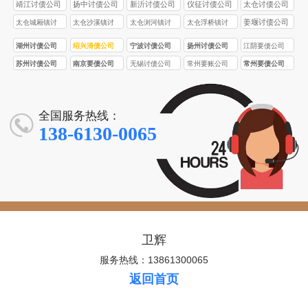
债公司
靖江讨债公司
扬中讨债公司
新沂讨债公司
仪征讨债公司
太仓讨债公司
姜堰讨债公司
太仓城厢镇讨
太仓沙溪镇讨
太仓浏河镇讨
太仓浮桥镇讨
债公司
债公司
债公司
债公司
湖州讨债公司
绍兴清债公司
宁波讨债公司
扬州讨债公司
江阴要债公司
苏州讨债公司
南京要债公司
无锡讨债公司
常州要账公司
常州要债公司
全国服务热线：
138-6130-0065
卫辉
服务热线：13861300065
返回首页